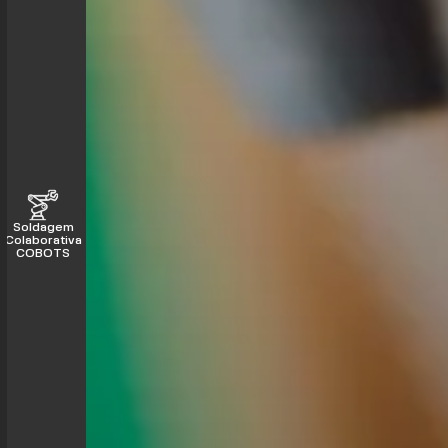
Soldagem
Colaborativa
COBOTS